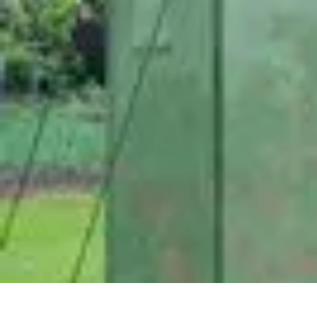
Fruits de Saison
Printemps
Saisons
Alimentation saine
Articles Mensuels
Choix et Conse
Fruits de Saison