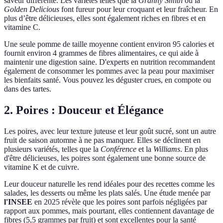
saveur différente. Les variétés telles que la
Granny Smith
ou la
Golden Delicious
font fureur pour leur croquant et leur fraîcheur. En
plus d’être délicieuses, elles sont également riches en fibres et en
vitamine C.
Une seule pomme de taille moyenne contient environ 95 calories et
fournit environ 4 grammes de fibres alimentaires, ce qui aide à
maintenir une digestion saine. D'experts en nutrition recommandent
également de consommer les pommes avec la peau pour maximiser
les bienfaits santé. Vous pouvez les déguster crues, en compote ou
dans des tartes.
2. Poires : Douceur et Élégance
Les poires, avec leur texture juteuse et leur goût sucré, sont un autre
fruit de saison automne à ne pas manquer. Elles se déclinent en
plusieurs variétés, telles que la
Conférence
et la
Williams
. En plus
d'être délicieuses, les poires sont également une bonne source de
vitamine K et de cuivre.
Leur douceur naturelle les rend idéales pour des recettes comme les
salades, les desserts ou même les plats salés. Une étude menée par
l'INSEE
en 2025 révèle que les poires sont parfois négligées par
rapport aux pommes, mais pourtant, elles contiennent davantage de
fibres (5,5 grammes par fruit) et sont excellentes pour la santé