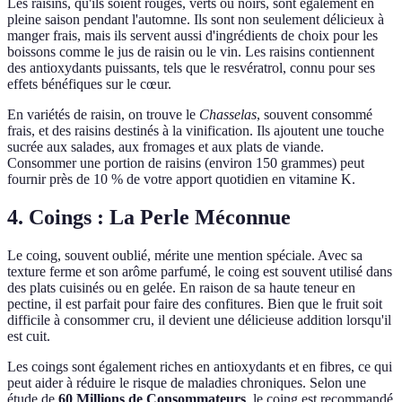
Les raisins, qu'ils soient rouges, verts ou noirs, sont également en
pleine saison pendant l'automne. Ils sont non seulement délicieux à
manger frais, mais ils servent aussi d'ingrédients de choix pour les
boissons comme le jus de raisin ou le vin. Les raisins contiennent
des antioxydants puissants, tels que le resvératrol, connu pour ses
effets bénéfiques sur le cœur.
En variétés de raisin, on trouve le
Chasselas
, souvent consommé
frais, et des raisins destinés à la vinification. Ils ajoutent une touche
sucrée aux salades, aux fromages et aux plats de viande.
Consommer une portion de raisins (environ 150 grammes) peut
fournir près de 10 % de votre apport quotidien en vitamine K.
4. Coings : La Perle Méconnue
Le coing, souvent oublié, mérite une mention spéciale. Avec sa
texture ferme et son arôme parfumé, le coing est souvent utilisé dans
des plats cuisinés ou en gelée. En raison de sa haute teneur en
pectine, il est parfait pour faire des confitures. Bien que le fruit soit
difficile à consommer cru, il devient une délicieuse addition lorsqu'il
est cuit.
Les coings sont également riches en antioxydants et en fibres, ce qui
peut aider à réduire le risque de maladies chroniques. Selon une
étude de
60 Millions de Consommateurs
, le coing est recommandé