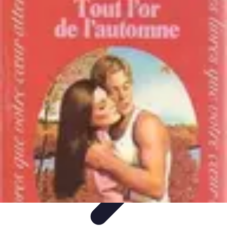
Fruits de Saison
Printemps
Saisons
Alimentation saine
Articles Mensuels
Choix et
Conservation
Fruits de Saison