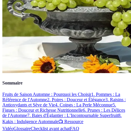
Sommaire
Fruits de Saison Automne : Pourquoi les Choisir
1. Pommes : La
Référence de l'Automne
2. Poires : Douceur et Élégance
3. Raisins :
Antioxydants et Sève de Vie
4. Coings : La Perle Méconnue
5.
Figues : Douceur et Richesse Nutritionnelle
6. Prunes : Les Délices
de l'Automne
7. Baies d'Églantier : L’Incontournable Superfruit
8.
Kakis : Indulgence Automnale
📺 Ressource
Vidéo
Glossaire
Checklist avant achat
FAQ