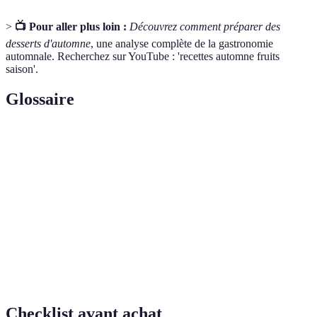
>
📺 Pour aller plus loin :
Découvrez comment préparer des
desserts d'automne
, une analyse complète de la gastronomie
automnale. Recherchez sur YouTube : 'recettes automne fruits
saison'.
Glossaire
Terme
Définition
Fruits de
Fruits récoltés pendant une période spécifique de
saison
l'année.
Composés essentiels au bon fonctionnement de
Nutriments
l'organisme.
Antioxydants
Molecules protégeant les cellules de l’oxydation.
Checklist avant achat