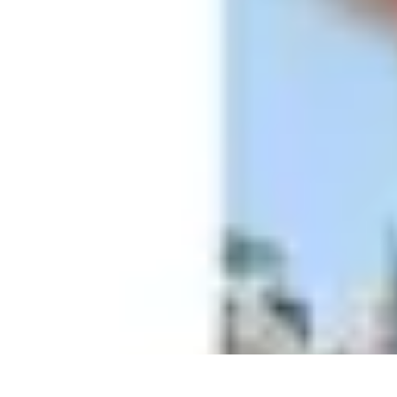
Fruits de Saison
Printemps
Saisons
Alimentation saine
Articles Mensuels
Choix et Conse
Fruits de Saison