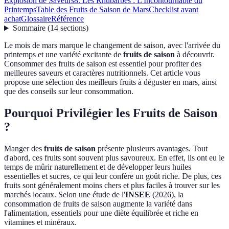
Explosion de Saveurs
8. Les Rhubarbes : L'Incontournable du
Printemps
Table des Fruits de Saison de Mars
Checklist avant
achat
Glossaire
Référence
Sommaire
(
14
sections
)
Le mois de mars marque le changement de saison, avec l'arrivée du
printemps et une variété excitante de
fruits de saison
à découvrir.
Consommer des fruits de saison est essentiel pour profiter des
meilleures saveurs et caractères nutritionnels. Cet article vous
propose une sélection des meilleurs fruits à déguster en mars, ainsi
que des conseils sur leur consommation.
Pourquoi Privilégier les Fruits de Saison
?
Manger des
fruits de saison
présente plusieurs avantages. Tout
d'abord, ces fruits sont souvent plus savoureux. En effet, ils ont eu le
temps de mûrir naturellement et de développer leurs huiles
essentielles et sucres, ce qui leur confère un goût riche. De plus, ces
fruits sont généralement moins chers et plus faciles à trouver sur les
marchés locaux. Selon une étude de l'
INSEE
(2026), la
consommation de fruits de saison augmente la variété dans
l'alimentation, essentiels pour une diète équilibrée et riche en
vitamines et minéraux.