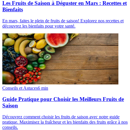
Les Fruits de Saison à Déguster en Mars : Recettes et
Bienfaits
En mars, faites le plein de fruits de saison! Explorez nos recettes et
découvrez les bienfaits pour votre santé.
Conseils et Astuces
6
min
Guide Pratique pour Choisir les Meilleurs Fruits de
Saison
Découvrez comment choisir les fruits de saison avec notre guide
pratique. Maximisez la fraîcheur et les bienfaits des fruits grâce à nos
conseils.