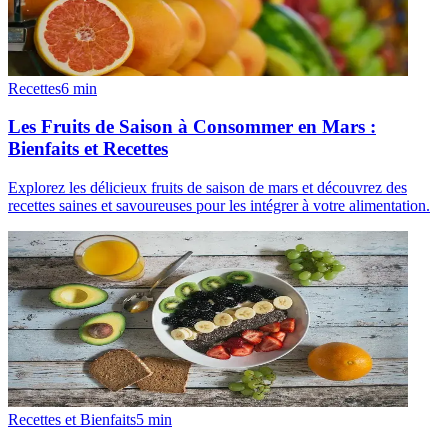
Recettes
6
min
Les Fruits de Saison à Consommer en Mars :
Bienfaits et Recettes
Explorez les délicieux fruits de saison de mars et découvrez des
recettes saines et savoureuses pour les intégrer à votre alimentation.
Recettes et Bienfaits
5
min