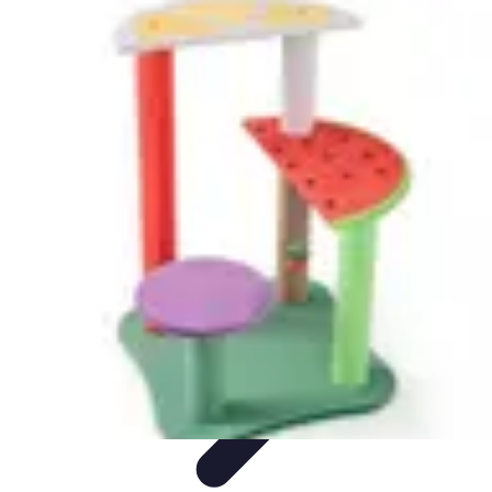
Fruits de Saison
Printemps
Saisons
Alimentation saine
Articles Mensuels
Choix et
Conservation
Fruits de Saison