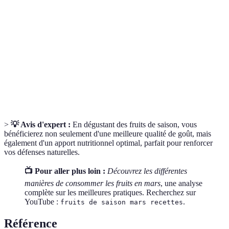
Fruits de
Fruits disponibles et récoltés à un moment précis
saison
de l'année.
Substances qui protègent les cellules contre les
Antioxydants
dommages causés par les radicaux libres.
Nutriment essentiel qui aide le système
Vitamine C
immunitaire et la santé de la peau.
>
💡 Avis d'expert :
En dégustant des fruits de saison, vous
bénéficierez non seulement d'une meilleure qualité de goût, mais
également d'un apport nutritionnel optimal, parfait pour renforcer
vos défenses naturelles.
📺 Pour aller plus loin :
Découvrez les différentes
manières de consommer les fruits en mars
, une analyse
complète sur les meilleures pratiques. Recherchez sur
YouTube :
.
fruits de saison mars recettes
Référence