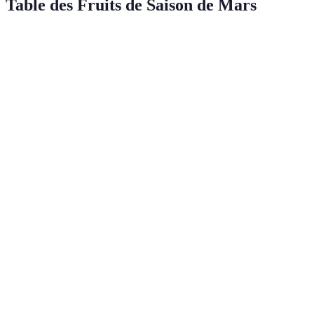
Table des Fruits de Saison de Mars
Fruit
Nutriments
Saison
Préparation
Agrumes
Vitamine C
Mars
Jus, salades
Fibres,
Crumble,
Pommes
Mars
Antioxydants
compote
Purée, en
Poireaux
Vitamines A, C
Mars
soupe
Smoothies, en
Bananes
Potassium
Mars
collation
Fraîches, en
Fraises
Vitamine C
Mars
desserts
En tartes,
Pêches/Abricots
Vitamines A, C
Mars