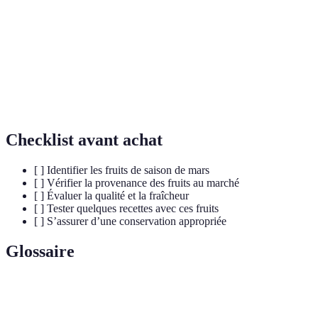
fraîches
Salades, en
Kiwis
Vitamine C
Mars
garniture
Fibres,
Compotes,
Rhubarbes
Mars
Antioxydants
tartes
Checklist avant achat
[ ] Identifier les fruits de saison de mars
[ ] Vérifier la provenance des fruits au marché
[ ] Évaluer la qualité et la fraîcheur
[ ] Tester quelques recettes avec ces fruits
[ ] S’assurer d’une conservation appropriée
Glossaire
Terme
Définition