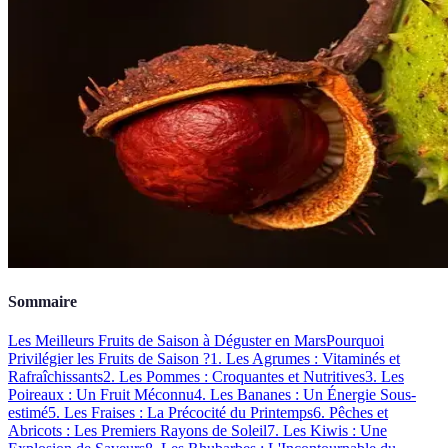
Sommaire
Les Meilleurs Fruits de Saison à Déguster en Mars
Pourquoi
Privilégier les Fruits de Saison ?
1. Les Agrumes : Vitaminés et
Rafraîchissants
2. Les Pommes : Croquantes et Nutritives
3. Les
Poireaux : Un Fruit Méconnu
4. Les Bananes : Un Énergie Sous-
estimé
5. Les Fraises : La Précocité du Printemps
6. Pêches et
Abricots : Les Premiers Rayons de Soleil
7. Les Kiwis : Une