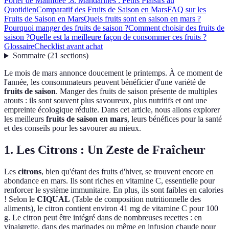
Porter de Main
Idée :
8. Mandarines : Petits Plaisirs au
Quotidien
Comparatif des Fruits de Saison en Mars
FAQ sur les
Fruits de Saison en Mars
Quels fruits sont en saison en mars ?
Pourquoi manger des fruits de saison ?
Comment choisir des fruits de
saison ?
Quelle est la meilleure façon de consommer ces fruits ?
Glossaire
Checklist avant achat
Sommaire
(
21
sections
)
Le mois de mars annonce doucement le printemps. À ce moment de
l'année, les consommateurs peuvent bénéficier d'une variété de
fruits de saison
. Manger des fruits de saison présente de multiples
atouts : ils sont souvent plus savoureux, plus nutritifs et ont une
empreinte écologique réduite. Dans cet article, nous allons explorer
les meilleurs
fruits de saison en mars
, leurs bénéfices pour la santé
et des conseils pour les savourer au mieux.
1. Les Citrons : Un Zeste de Fraîcheur
Les
citrons
, bien qu'étant des fruits d'hiver, se trouvent encore en
abondance en mars. Ils sont riches en vitamine C, essentielle pour
renforcer le système immunitaire. En plus, ils sont faibles en calories
! Selon le
CIQUAL
(Table de composition nutritionnelle des
aliments), le citron contient environ 41 mg de vitamine C pour 100
g. Le citron peut être intégré dans de nombreuses recettes : en
vinaigrette, dans des marinades ou même en infusion chaude pour