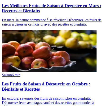
Les Meilleurs Fruits de Saison à Déguster en Mars :
Recettes et Bienfaits
En mars, la nature commence à se réveiller. Découvrez les fruits de
saison à déguster ce mois-ci avec des recettes et bienfaits.
Saison
6
min
Les Fruits de Saison à Découvrir en Octobre :
Bienfaits et Recettes
En octobre, savourez des fruits de saison riches en bienfaits.
Découvrez leurs avantages santé et des recettes gourmandes à