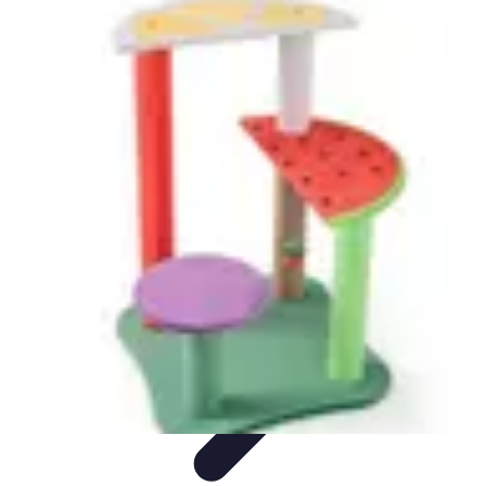
Fruits de Saison
Printemps
Saisons
Alimentation saine
Articles Mensuels
Choix et
Conservation
Fruits de Saison