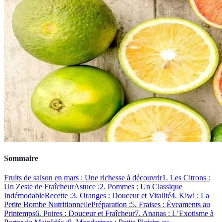
Sommaire
Fruits de saison en mars : Une richesse à découvrir
1. Les Citrons :
Un Zeste de Fraîcheur
Astuce :
2. Pommes : Un Classique
Indémodable
Recette :
3. Oranges : Douceur et Vitalité
4. Kiwi : La
Petite Bombe Nutritionnelle
Préparation :
5. Fraises : Éveaments au
Printemps
6. Poires : Douceur et Fraîcheur
7. Ananas : L’Exotisme à