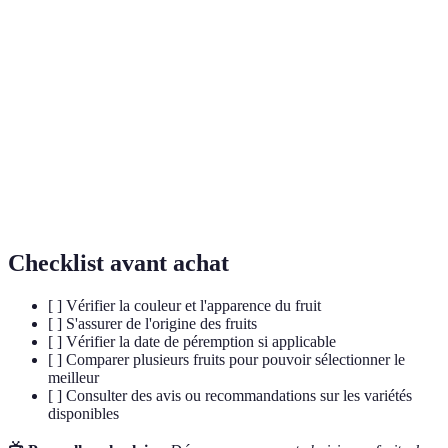
Période de l'année pendant laquelle certains fruits
Saison
sont à leur maturité optimale.
Substances qui protègent les cellules du corps
Antioxydants
contre les dommages causés par les radicaux
libres.
Composants alimentaires essentiels pour une
Fibres
bonne digestion.
Checklist avant achat
[ ] Vérifier la couleur et l'apparence du fruit
[ ] S'assurer de l'origine des fruits
[ ] Vérifier la date de péremption si applicable
[ ] Comparer plusieurs fruits pour pouvoir sélectionner le
meilleur
[ ] Consulter des avis ou recommandations sur les variétés
disponibles