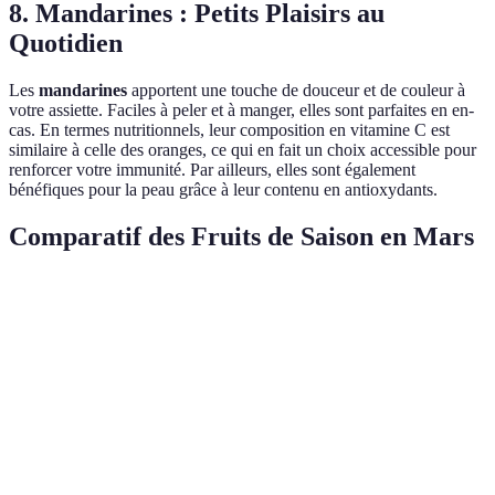
8. Mandarines : Petits Plaisirs au
Quotidien
Les
mandarines
apportent une touche de douceur et de couleur à
votre assiette. Faciles à peler et à manger, elles sont parfaites en en-
cas. En termes nutritionnels, leur composition en vitamine C est
similaire à celle des oranges, ce qui en fait un choix accessible pour
renforcer votre immunité. Par ailleurs, elles sont également
bénéfiques pour la peau grâce à leur contenu en antioxydants.
Comparatif des Fruits de Saison en Mars
Fruit
Vitamine C (mg)
Calories (pour 100g)
Autre
Anti-
Citrons
41
29
infla
Pommes
5
52
Riche 
Préve