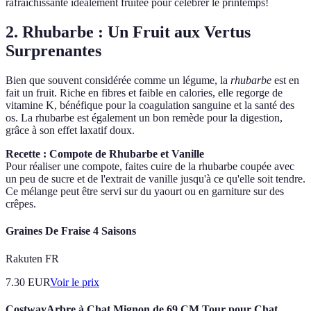
rafraîchissante idéalement fruitée pour célébrer le printemps!
2. Rhubarbe : Un Fruit aux Vertus
Surprenantes
Bien que souvent considérée comme un légume, la
rhubarbe
est en
fait un fruit. Riche en fibres et faible en calories, elle regorge de
vitamine K, bénéfique pour la coagulation sanguine et la santé des
os. La rhubarbe est également un bon remède pour la digestion,
grâce à son effet laxatif doux.
Recette : Compote de Rhubarbe et Vanille
Pour réaliser une compote, faites cuire de la rhubarbe coupée avec
un peu de sucre et de l'extrait de vanille jusqu'à ce qu'elle soit tendre.
Ce mélange peut être servi sur du yaourt ou en garniture sur des
crêpes.
Graines De Fraise 4 Saisons
Rakuten FR
7.30
EUR
Voir le prix
CostwayArbre à Chat Mignon de 69 CM Tour pour Chat