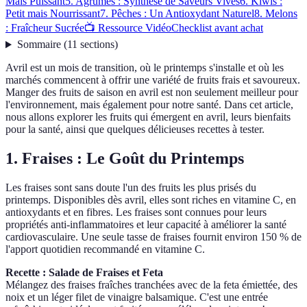
Mais Puissant
5. Agrumes : Synthèse de Saveurs Vives
6. Kiwis :
Petit mais Nourrissant
7. Pêches : Un Antioxydant Naturel
8. Melons
: Fraîcheur Sucrée
📺 Ressource Vidéo
Checklist avant achat
Sommaire
(
11
sections
)
Avril est un mois de transition, où le printemps s'installe et où les
marchés commencent à offrir une variété de fruits frais et savoureux.
Manger des fruits de saison en avril est non seulement meilleur pour
l'environnement, mais également pour notre santé. Dans cet article,
nous allons explorer les fruits qui émergent en avril, leurs bienfaits
pour la santé, ainsi que quelques délicieuses recettes à tester.
1. Fraises : Le Goût du Printemps
Les fraises sont sans doute l'un des fruits les plus prisés du
printemps. Disponibles dès avril, elles sont riches en vitamine C, en
antioxydants et en fibres. Les fraises sont connues pour leurs
propriétés anti-inflammatoires et leur capacité à améliorer la santé
cardiovasculaire. Une seule tasse de fraises fournit environ 150 % de
l'apport quotidien recommandé en vitamine C.
Recette : Salade de Fraises et Feta
Mélangez des fraises fraîches tranchées avec de la feta émiettée, des
noix et un léger filet de vinaigre balsamique. C'est une entrée