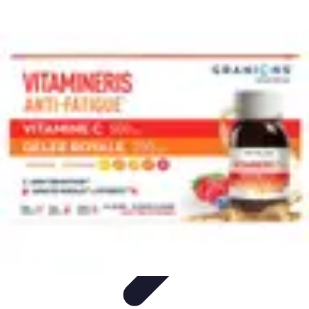
Fruits de Saison
Printemps
Saisons
Alimentation saine
Articles Mensuels
Choix et
Conservation
Fruits de Saison