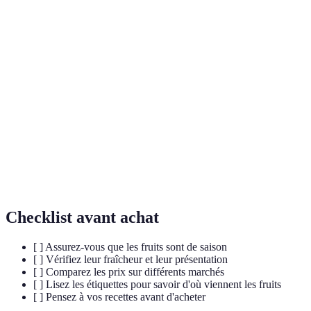
Terme
Définition
Fruits de
Fruits qui sont récoltés à une période spécifique
Saison
de l'année, garantissant fraîcheur et qualité.
Composés qui protègent les cellules du corps
Antioxydants
contre les dommages causés par les radicaux
libres.
Nutriments essentiels qui aident à maintenir la
Vitamines
santé globale et le fonctionnement des organes.
Checklist avant achat
[ ] Assurez-vous que les fruits sont de saison
[ ] Vérifiez leur fraîcheur et leur présentation
[ ] Comparez les prix sur différents marchés
[ ] Lisez les étiquettes pour savoir d'où viennent les fruits
[ ] Pensez à vos recettes avant d'acheter