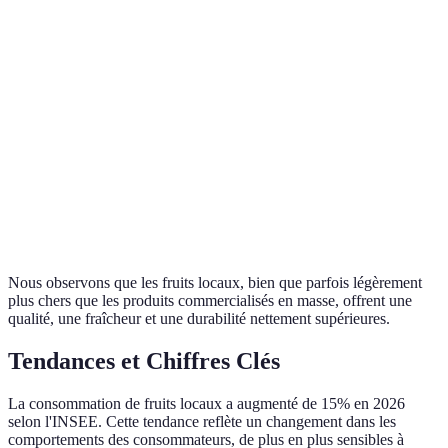
Frais
Très frais
Moins frais
Prix
Moins cher
Plus cher
Biologique
Qualité
Traitements chimiques
souvent
Impact
Faible
Élevé
Carbone
Nous observons que les fruits locaux, bien que parfois légèrement
plus chers que les produits commercialisés en masse, offrent une
qualité, une fraîcheur et une durabilité nettement supérieures.
Tendances et Chiffres Clés
La consommation de fruits locaux a augmenté de 15% en 2026
selon l'INSEE. Cette tendance reflète un changement dans les
comportements des consommateurs, de plus en plus sensibles à