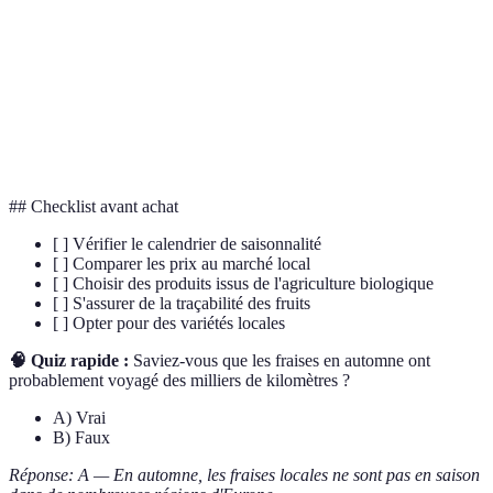
Le cycle naturel de disponibilité des fruits en
Saisonnalité
fonction du climat local
Se dit d'un produit cultivé sans l'utilisation de
Biologique
produits chimiques de synthèse
## Checklist avant achat
[ ] Vérifier le calendrier de saisonnalité
[ ] Comparer les prix au marché local
[ ] Choisir des produits issus de l'agriculture biologique
[ ] S'assurer de la traçabilité des fruits
[ ] Opter pour des variétés locales
🧠 Quiz rapide :
Saviez-vous que les fraises en automne ont
probablement voyagé des milliers de kilomètres ?
A) Vrai
B) Faux
Réponse: A — En automne, les fraises locales ne sont pas en saison