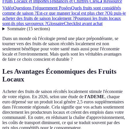
Fruits Locaux et Importés
Tendances et Chiffres Clés
📺 Ressource
Vidéo
Questions Fréquemment Posées
Quels fruits sont considérés
comme de saison ?
Est-ce que manger local est plus cher ?
Où puis-je
acheter des fruits de saison localement ?
Pourquoi les fruits locaux
sont-ils plus savoureux ?
Glossaire
Checklist avant achat
Sommaire
(
15
sections
)
Dans un monde où l'écologie prend une place prépondérante, se
tourner vers des fruits de saison récoltés localement est non
seulement bénéfique pour votre santé mais aussi pour l'économie
locale et l'environnement. Mais quels sont les véritables avantages
de faire ce choix conscient et durable ?
Les Avantages Économiques des Fruits
Locaux
Acheter des fruits de saison récoltés localement stimule l'économie
de votre région. En 2026, selon une étude de
l'ADEME
, chaque
euro dépensé sur un produit local génère 2,5 euros supplémentaires
dans l'économie régionale. Cela signifie que vos achats soutiennent
directement les producteurs locaux et créent des emplois dans votre
communauté. En outre, en réduisant la chaîne d'approvisionnement,
les coûts de transport diminuent, ce qui se traduit souvent par des
prix plus compétitifs pour le consommateur.