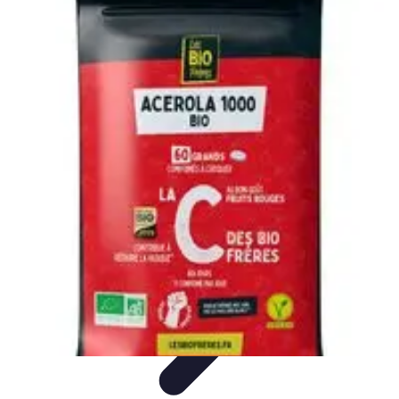
Fruits de Saison
Printemps
Saisons
Alimentation saine
Articles Mensuels
Choix et
Conservation
Fruits de Saison