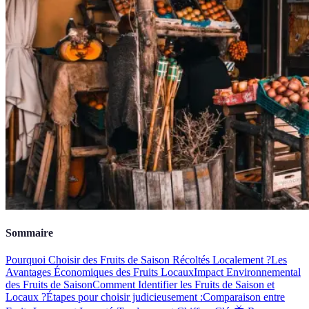
Sommaire
Pourquoi Choisir des Fruits de Saison Récoltés Localement ?
Les
Avantages Économiques des Fruits Locaux
Impact Environnemental
des Fruits de Saison
Comment Identifier les Fruits de Saison et
Locaux ?
Étapes pour choisir judicieusement :
Comparaison entre