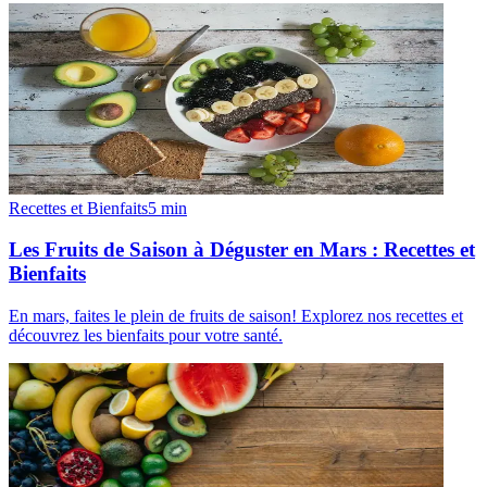
Recettes et Bienfaits
5
min
Les Fruits de Saison à Déguster en Mars : Recettes et
Bienfaits
En mars, faites le plein de fruits de saison! Explorez nos recettes et
découvrez les bienfaits pour votre santé.