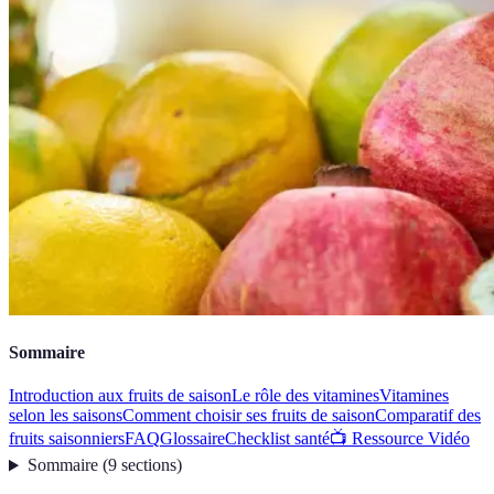
Sommaire
Introduction aux fruits de saison
Le rôle des vitamines
Vitamines
selon les saisons
Comment choisir ses fruits de saison
Comparatif des
fruits saisonniers
FAQ
Glossaire
Checklist santé
📺 Ressource Vidéo
Sommaire
(
9
sections
)