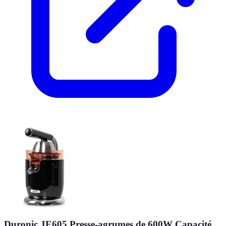
Duronic JE605 Presse-agrumes de 600W Capacité