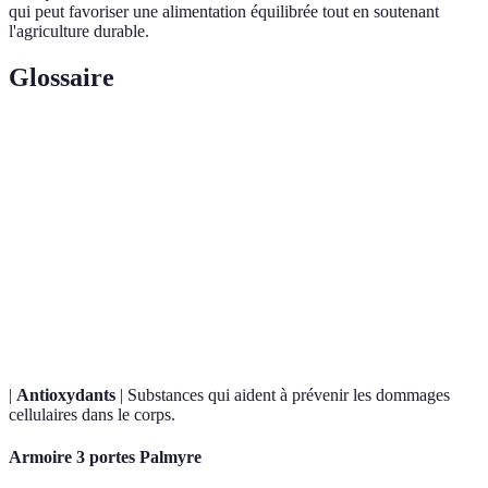
qui peut favoriser une alimentation équilibrée tout en soutenant
l'agriculture durable.
Glossaire
Terme
Définition
Fruits
Fruits qui mûrissent naturellement à une période
de
donnée de l'année.
saison
Produits provenant de la région proche du
Local
consommateur, réduisant l'empreinte carbone.
|
Antioxydants
| Substances qui aident à prévenir les dommages
cellulaires dans le corps.
Armoire 3 portes Palmyre