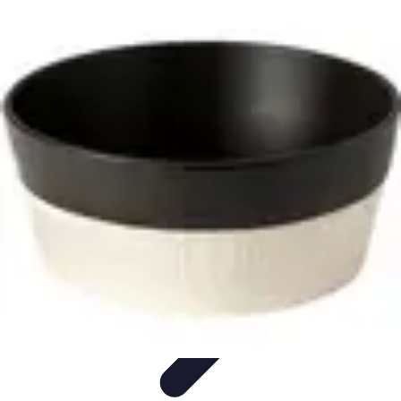
Fruits de Saison
Printemps
Saisons
Alimentation saine
Articles Mensuels
Choix et
Conservation
Fruits de Saison