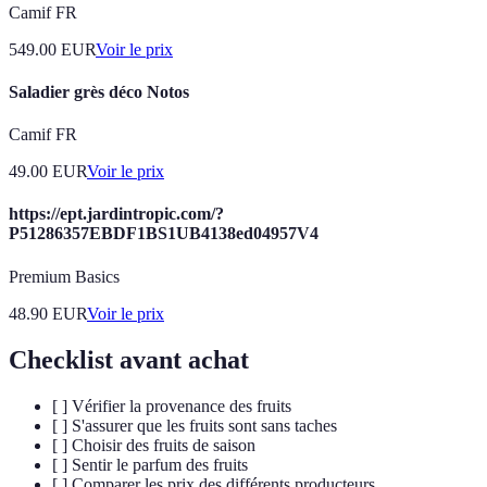
Camif FR
549.00
EUR
Voir le prix
Saladier grès déco Notos
Camif FR
49.00
EUR
Voir le prix
https://ept.jardintropic.com/?
P51286357EBDF1BS1UB4138ed04957V4
Premium Basics
48.90
EUR
Voir le prix
Checklist avant achat
[ ] Vérifier la provenance des fruits
[ ] S'assurer que les fruits sont sans taches
[ ] Choisir des fruits de saison
[ ] Sentir le parfum des fruits
[ ] Comparer les prix des différents producteurs