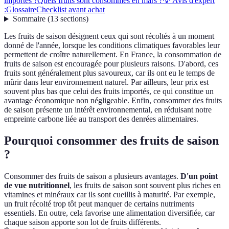
importés ?
Quels fruits sont consommés en mars ?
💡 Avis d'expert
:
Glossaire
Checklist avant achat
Sommaire
(
13
sections
)
Les fruits de saison désignent ceux qui sont récoltés à un moment
donné de l'année, lorsque les conditions climatiques favorables leur
permettent de croître naturellement. En France, la consommation de
fruits de saison est encouragée pour plusieurs raisons. D'abord, ces
fruits sont généralement plus savoureux, car ils ont eu le temps de
mûrir dans leur environnement naturel. Par ailleurs, leur prix est
souvent plus bas que celui des fruits importés, ce qui constitue un
avantage économique non négligeable. Enfin, consommer des fruits
de saison présente un intérêt environnemental, en réduisant notre
empreinte carbone liée au transport des denrées alimentaires.
Pourquoi consommer des fruits de saison
?
Consommer des fruits de saison a plusieurs avantages.
D'un point
de vue nutritionnel
, les fruits de saison sont souvent plus riches en
vitamines et minéraux car ils sont cueillis à maturité. Par exemple,
un fruit récolté trop tôt peut manquer de certains nutriments
essentiels. En outre, cela favorise une alimentation diversifiée, car
chaque saison apporte son lot de fruits différents.