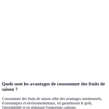
Riche en fibres et
Col
Pommes
Toute l'année
vitamines
des
Excellente source de
Jus,
Citrons
Hiver/Printemps
vitamine C
ass
Sal
Kiwis
Hiver/Printemps
Riche en vitamine C
des
Des
Fraises
Printemps
Riche en antioxydants
con
Rhubarbes
Printemps
Riche en fibres
Dess
Quels sont les avantages de consommer des fruits de
saison ?
Consommer des fruits de saison offre des avantages nutritionnels,
économiques et environnementaux, en garantissant le goût,
l'abordabilité et en réduisant l'empreinte carbone.