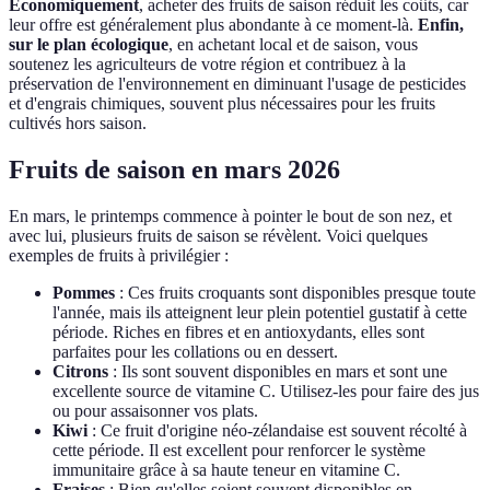
Économiquement
, acheter des fruits de saison réduit les coûts, car
leur offre est généralement plus abondante à ce moment-là.
Enfin,
sur le plan écologique
, en achetant local et de saison, vous
soutenez les agriculteurs de votre région et contribuez à la
préservation de l'environnement en diminuant l'usage de pesticides
et d'engrais chimiques, souvent plus nécessaires pour les fruits
cultivés hors saison.
Fruits de saison en mars 2026
En mars, le printemps commence à pointer le bout de son nez, et
avec lui, plusieurs fruits de saison se révèlent. Voici quelques
exemples de fruits à privilégier :
Pommes
: Ces fruits croquants sont disponibles presque toute
l'année, mais ils atteignent leur plein potentiel gustatif à cette
période. Riches en fibres et en antioxydants, elles sont
parfaites pour les collations ou en dessert.
Citrons
: Ils sont souvent disponibles en mars et sont une
excellente source de vitamine C. Utilisez-les pour faire des jus
ou pour assaisonner vos plats.
Kiwi
: Ce fruit d'origine néo-zélandaise est souvent récolté à
cette période. Il est excellent pour renforcer le système
immunitaire grâce à sa haute teneur en vitamine C.
Fraises
: Bien qu'elles soient souvent disponibles en