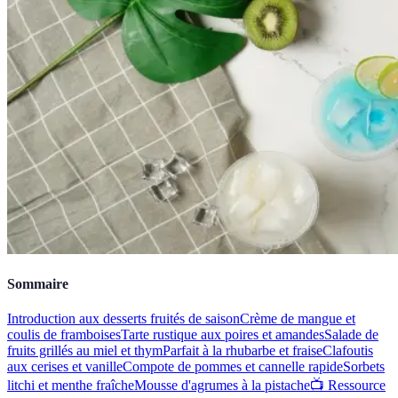
Sommaire
Introduction aux desserts fruités de saison
Crème de mangue et
coulis de framboises
Tarte rustique aux poires et amandes
Salade de
fruits grillés au miel et thym
Parfait à la rhubarbe et fraise
Clafoutis
aux cerises et vanille
Compote de pommes et cannelle rapide
Sorbets
litchi et menthe fraîche
Mousse d'agrumes à la pistache
📺 Ressource