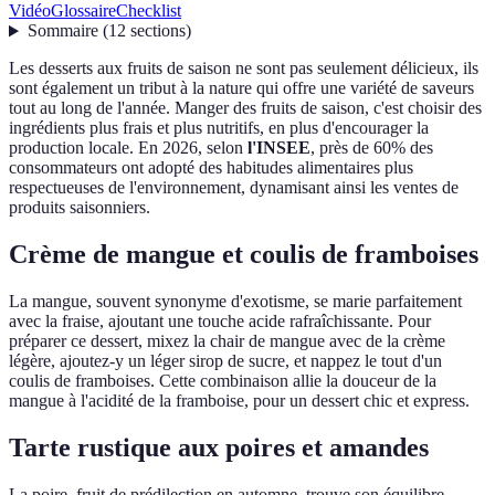
Vidéo
Glossaire
Checklist
Sommaire
(
12
sections
)
Les desserts aux fruits de saison ne sont pas seulement délicieux, ils
sont également un tribut à la nature qui offre une variété de saveurs
tout au long de l'année. Manger des fruits de saison, c'est choisir des
ingrédients plus frais et plus nutritifs, en plus d'encourager la
production locale. En 2026, selon
l'INSEE
, près de 60% des
consommateurs ont adopté des habitudes alimentaires plus
respectueuses de l'environnement, dynamisant ainsi les ventes de
produits saisonniers.
Crème de mangue et coulis de framboises
La mangue, souvent synonyme d'exotisme, se marie parfaitement
avec la fraise, ajoutant une touche acide rafraîchissante. Pour
préparer ce dessert, mixez la chair de mangue avec de la crème
légère, ajoutez-y un léger sirop de sucre, et nappez le tout d'un
coulis de framboises. Cette combinaison allie la douceur de la
mangue à l'acidité de la framboise, pour un dessert chic et express.
Tarte rustique aux poires et amandes
La poire, fruit de prédilection en automne, trouve son équilibre