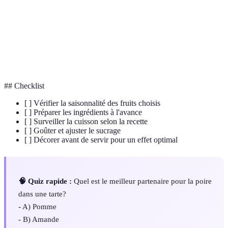
Parfait
Un dessert glacé ou refroidi, souvent à étages.
Cuisson lente à feu doux pour attendrir et réduire les
Mijoter
aliments.
## Checklist
[ ] Vérifier la saisonnalité des fruits choisis
[ ] Préparer les ingrédients à l'avance
[ ] Surveiller la cuisson selon la recette
[ ] Goûter et ajuster le sucrage
[ ] Décorer avant de servir pour un effet optimal
🧠 Quiz rapide :
Quel est le meilleur partenaire pour la poire
dans une tarte?
- A) Pomme
- B) Amande