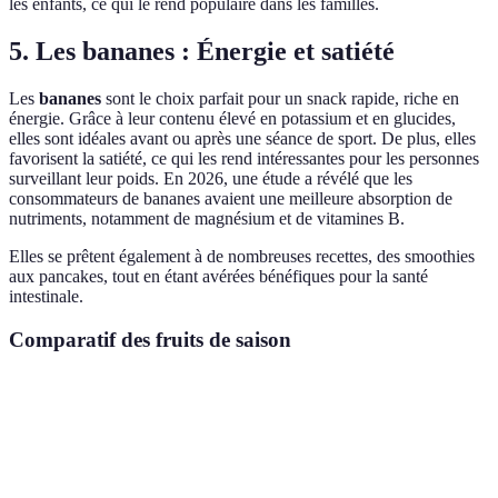
les enfants, ce qui le rend populaire dans les familles.
5. Les bananes : Énergie et satiété
Les
bananes
sont le choix parfait pour un snack rapide, riche en
énergie. Grâce à leur contenu élevé en potassium et en glucides,
elles sont idéales avant ou après une séance de sport. De plus, elles
favorisent la satiété, ce qui les rend intéressantes pour les personnes
surveillant leur poids. En 2026, une étude a révélé que les
consommateurs de bananes avaient une meilleure absorption de
nutriments, notamment de magnésium et de vitamines B.
Elles se prêtent également à de nombreuses recettes, des smoothies
aux pancakes, tout en étant avérées bénéfiques pour la santé
intestinale.
Comparatif des fruits de saison
Fruit
Bienfaits
Mise en consommation
Nutrimen
Antioxydants,
Fibres,
Pommes
Crues, en tarte, compote
digestion
vitamine 