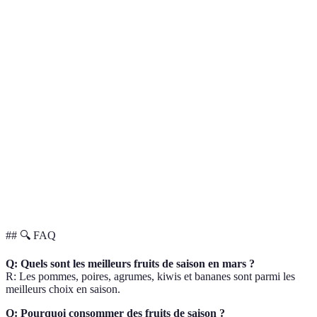
Douceur,
Vitamines
Poires
Crues, rôties
hydratation
C, K
Vitamine C,
Vitamines
Agrumes
Jus, salades
immunité
C, B
Vitamine C,
Vitamines
Kiwis
santé
Smoothies, crues
C, E
cardiaque
Énergie,
Potassium
Bananes
Crues, smoothies
satiété
glucides
## 🔍 FAQ
Q: Quels sont les meilleurs fruits de saison en mars ?
R: Les pommes, poires, agrumes, kiwis et bananes sont parmi les
meilleurs choix en saison.
Q: Pourquoi consommer des fruits de saison ?