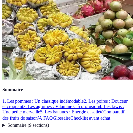
Sommaire
1. Les pommes : Un classique indémodable
2. Les poires : Douceur
et croquant
3. Les agrumes : Vitamine C à profusion
4. Les kiwis :
Une petite merveille
5. Les bananes : Énergie et satiété
Comparatif
des fruits de saison
🔍 FAQ
Glossaire
Checklist avant achat
Sommaire
(
9
sections
)