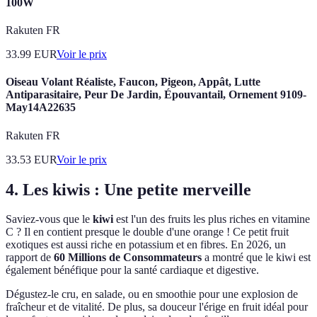
100W
Rakuten FR
33.99
EUR
Voir le prix
Oiseau Volant Réaliste, Faucon, Pigeon, Appât, Lutte
Antiparasitaire, Peur De Jardin, Épouvantail, Ornement 9109-
May14A22635
Rakuten FR
33.53
EUR
Voir le prix
4. Les kiwis : Une petite merveille
Saviez-vous que le
kiwi
est l'un des fruits les plus riches en vitamine
C ? Il en contient presque le double d'une orange ! Ce petit fruit
exotiques est aussi riche en potassium et en fibres. En 2026, un
rapport de
60 Millions de Consommateurs
a montré que le kiwi est
également bénéfique pour la santé cardiaque et digestive.
Dégustez-le cru, en salade, ou en smoothie pour une explosion de
fraîcheur et de vitalité. De plus, sa douceur l'érige en fruit idéal pour