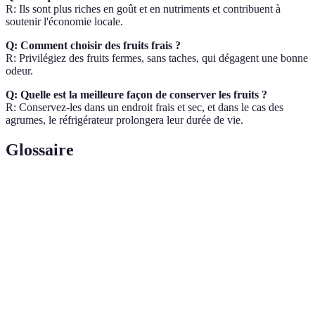
R: Ils sont plus riches en goût et en nutriments et contribuent à
soutenir l'économie locale.
Q: Comment choisir des fruits frais ?
R: Privilégiez des fruits fermes, sans taches, qui dégagent une bonne
odeur.
Q: Quelle est la meilleure façon de conserver les fruits ?
R: Conservez-les dans un endroit frais et sec, et dans le cas des
agrumes, le réfrigérateur prolongera leur durée de vie.
Glossaire
Terme
Définition
Fruits de
Fruits qui sont récoltés en période spécifique de
saison
l'année.
Substances qui aident à neutraliser les radicaux
Antioxydants
libres dans le corps.