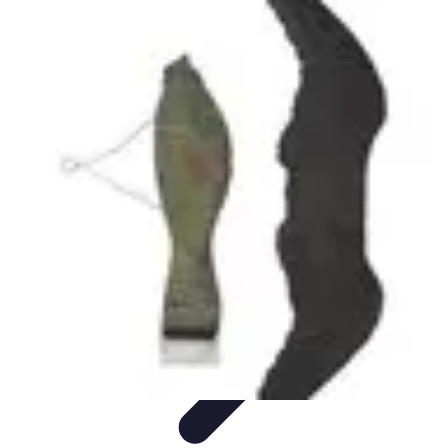
Fruits de Saison
Printemps
Saisons
Alimentation saine
Articles Mensuels
Choix et
Conservation
Fruits de Saison