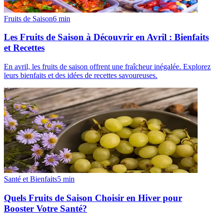
Fruits de Saison
6
min
Les Fruits de Saison à Découvrir en Avril : Bienfaits
et Recettes
En avril, les fruits de saison offrent une fraîcheur inégalée. Explorez
leurs bienfaits et des idées de recettes savoureuses.
Santé et Bienfaits
5
min
Quels Fruits de Saison Choisir en Hiver pour
Booster Votre Santé?