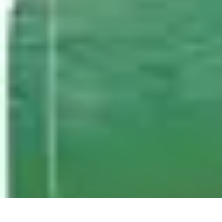
Fruits de Saison
Printemps
Saisons
Alimentation saine
Articles Mensuels
Choix et Conse
Fruits de Saison