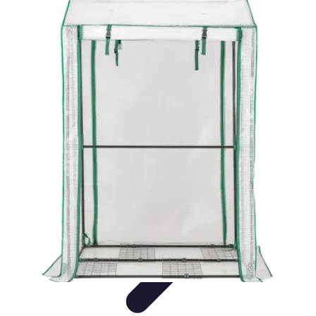
Fruits de Saison
Printemps
Saisons
Alimentation saine
Articles Mensuels
Choix et
Conservation
Fruits de Saison