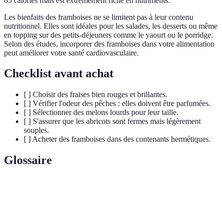
65 calories mais est extrêmement riche en nutriments.
Les bienfaits des framboises ne se limitent pas à leur contenu
nutritionnel. Elles sont idéales pour les salades, les desserts ou même
en topping sur des petits-déjeuners comme le yaourt ou le porridge.
Selon des études, incorporer des framboises dans votre alimentation
peut améliorer votre santé cardiovasculaire.
Checklist avant achat
[ ] Choisir des fraises bien rouges et brillantes.
[ ] Vérifier l'odeur des pêches : elles doivent être parfumées.
[ ] Sélectionner des melons lourds pour leur taille.
[ ] S'assurer que les abricots sont fermes mais légèrement
souples.
[ ] Acheter des framboises dans des contenants hermétiques.
Glossaire
Terme
Définition
Un nutriment essentiel qui aide à améliorer le
Vitamin C