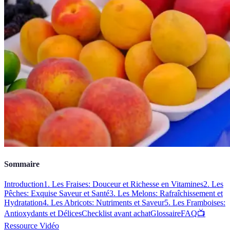
Sommaire
Introduction
1. Les Fraises: Douceur et Richesse en Vitamines
2. Les
Pêches: Exquise Saveur et Santé
3. Les Melons: Rafraîchissement et
Hydratation
4. Les Abricots: Nutriments et Saveur
5. Les Framboises:
Antioxydants et Délices
Checklist avant achat
Glossaire
FAQ
📺
Ressource Vidéo