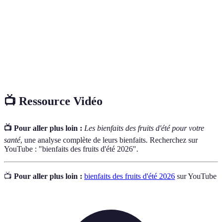
système immunitaire.
Composés qui aident à combattre le stress
Antioxydants
oxydatif dans le corps.
Nutriments qui aident à la digestion et au bon
Fibres
fonctionnement du système digestif.
📺 Ressource Vidéo
📺 Pour aller plus loin :
Les bienfaits des fruits d'été pour votre
santé
, une analyse complète de leurs bienfaits. Recherchez sur
YouTube : "bienfaits des fruits d'été 2026".
📺
Pour aller plus loin :
bienfaits des fruits d'été 2026
sur YouTube