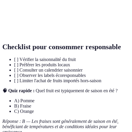
Impact
Mesure des émissions de gaz à effet de serre
Carbone
produites par une activité donnée.
Agriculture
Méthode de production qui respecte
Biologique
l'environnement et le bien-être animal.
Checklist pour consommer responsable
[ ] Vérifier la saisonnalité du fruit
[ ] Préférer les produits locaux
[ ] Consulter un calendrier saisonnier
[ ] Observer les labels écoresponsables
[ ] Limiter l'achat de fruits importés hors-saison
🧠 Quiz rapide :
Quel fruit est typiquement de saison en été ?
A) Pomme
B) Fraise
C) Orange
Réponse : B — Les fraises sont généralement de saison en été,
bénéficiant de températures et de conditions idéales pour leur
croissance.