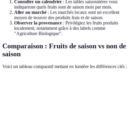
Consulter un calendrier
: Les tables saisonnières vous
indiqueront quels fruits sont de saison mois par mois.
Aller au marché
: Les marchés locaux sont un excellent
moyen de trouver des produits frais et de saison.
Observer la provenance
: Privilégiez les fruits produits
localement, notamment grâce à des labels comme
"Agriculture Biologique".
Comparaison : Fruits de saison vs non de
saison
Voici un tableau comparatif mettant en lumière les différences clés :
Critère
Fruits de saison
Fruits hors saison
Nutriments
Riches
Moins riches
Goût
Optimal
Moins prononcé
Impact CO2
Faible
Élevé