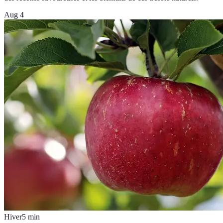
Aug 4
Hiver
5
min