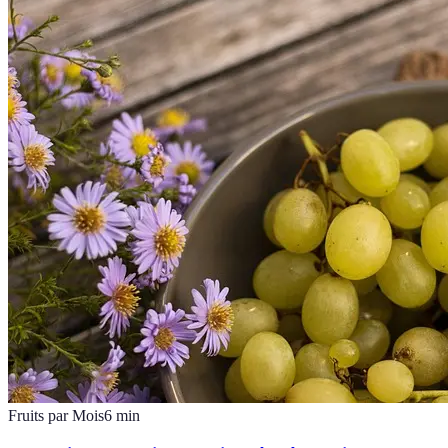
Fruits par Mois
6
min