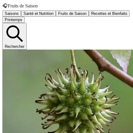
🎧
Fruits de Saison
Saisons
Santé et Nutrition
Fruits de Saison
Recettes et Bienfaits
Printemps
Rechercher