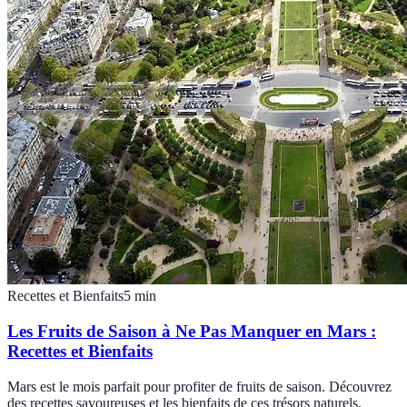
Recettes et Bienfaits
5
min
Les Fruits de Saison à Ne Pas Manquer en Mars :
Recettes et Bienfaits
Mars est le mois parfait pour profiter de fruits de saison. Découvrez
des recettes savoureuses et les bienfaits de ces trésors naturels.