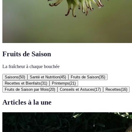
Fruits de Saison
La fraîcheur à chaque bouchée
Saisons
(
50
)
Santé et Nutrition
(
45
)
Fruits de Saison
(
35
)
Recettes et Bienfaits
(
31
)
Printemps
(
21
)
Fruits de Saison par Mois
(
20
)
Conseils et Astuces
(
17
)
Recettes
(
16
)
Articles à la une