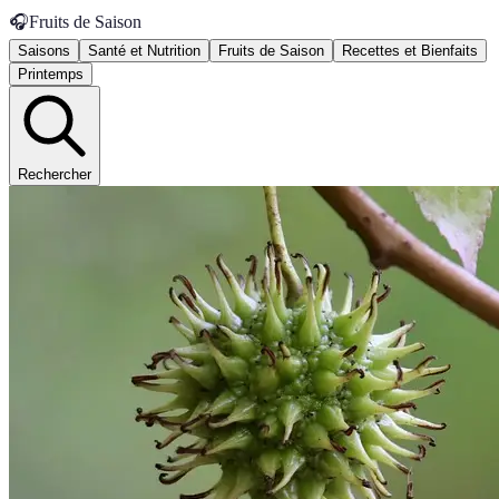
🎧
Fruits de Saison
Saisons
Santé et Nutrition
Fruits de Saison
Recettes et Bienfaits
Printemps
Rechercher