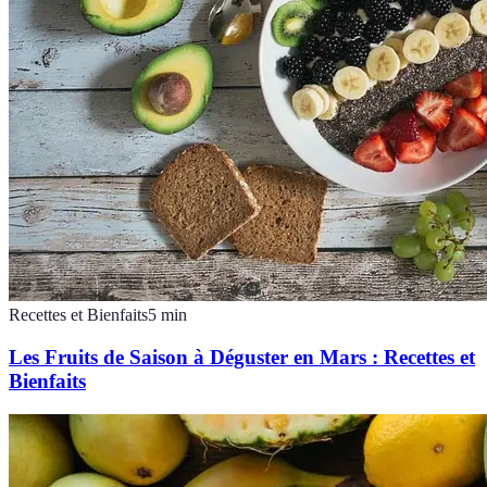
Recettes et Bienfaits
5
min
Les Fruits de Saison à Déguster en Mars : Recettes et
Bienfaits