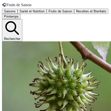
🎧
Fruits de Saison
Saisons
Santé et Nutrition
Fruits de Saison
Recettes et Bienfaits
Printemps
Rechercher