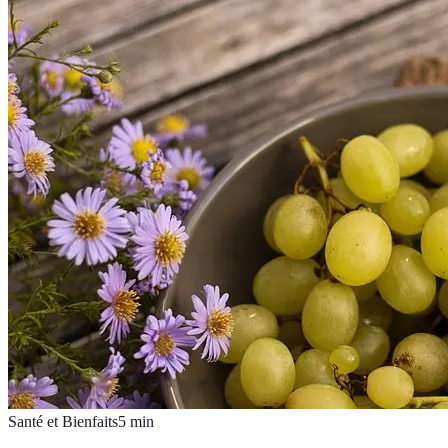
Santé et Bienfaits
5
min