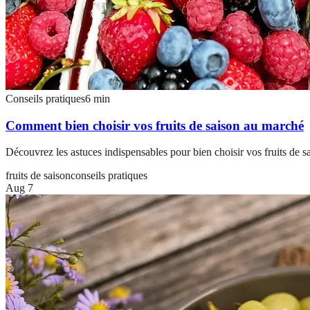
Conseils pratiques
6
min
Comment bien choisir vos fruits de saison au marché
Découvrez les astuces indispensables pour bien choisir vos fruits de s
fruits de saison
conseils pratiques
Aug 7