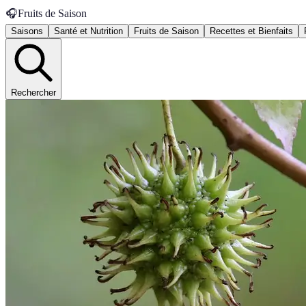
🎧
Fruits de Saison
Saisons
Santé et Nutrition
Fruits de Saison
Recettes et Bienfaits
Rechercher