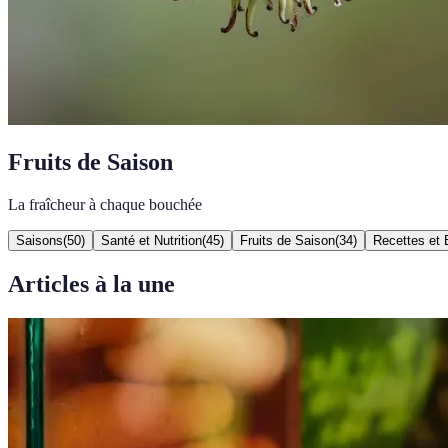
Fruits de Saison
La fraîcheur à chaque bouchée
Saisons
(
50
)
Santé et Nutrition
(
45
)
Fruits de Saison
(
34
)
Recettes et 
Articles à la une