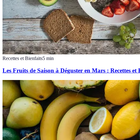
Recettes et Bienfaits
5
min
Les Fruits de Saison à Déguster en Mars : Recettes et 