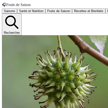
🎧
Fruits de Saison
Saisons
Santé et Nutrition
Fruits de Saison
Recettes et Bienfaits
Rechercher