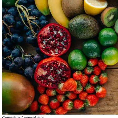
Conseils et Astuces
6
min