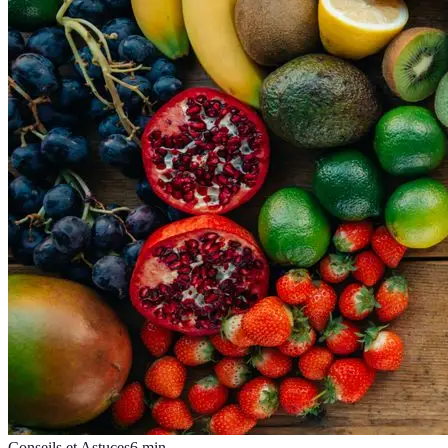
Conseils et Astuces
6
min