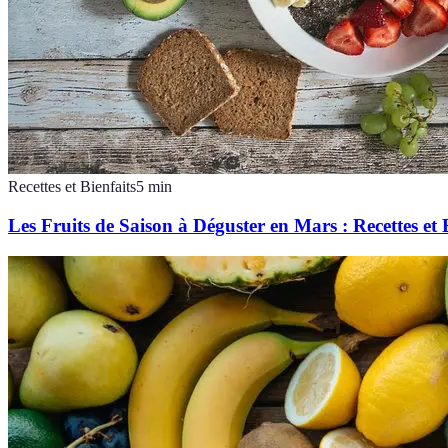
Recettes et Bienfaits
5
min
Les Fruits de Saison à Déguster en Mars : Recettes et 