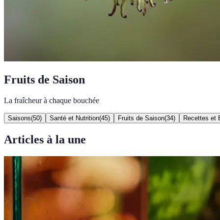
Fruits de Saison
La fraîcheur à chaque bouchée
Saisons
(
50
)
Santé et Nutrition
(
45
)
Fruits de Saison
(
34
)
Recettes et 
Articles à la une