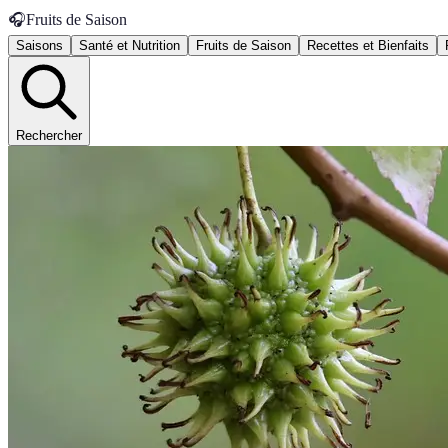
🎧
Fruits de Saison
Saisons
Santé et Nutrition
Fruits de Saison
Recettes et Bienfaits
Rechercher